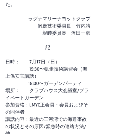
た。
ラグナマリーナヨットクラブ
帆走技術委員長　竹内靖
親睦委員長　沢田一彦
記
日時：　　7月17日（日）
　　　　　15:30〜帆走技術講習会（海
上保安官講話）
          　 　18:00〜ガーデンパーティ
場所：　　クラブハウス大会議室/プラ
イベートガーデン
参加資格：LMYC正会員・会員およびそ
の同伴者
講話内容：最近の三河湾での海難事故
の状況とその原因/緊急時の連絡方法/
他