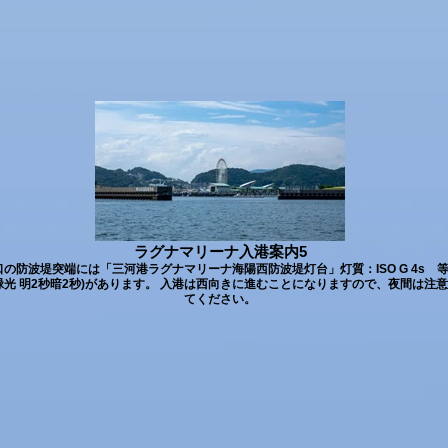
ラグナマリーナ入港案内5
口の防波堤突端には「三河港ラグナマリーナ海陽西防波堤灯台」灯質：ISO G 4s 
緑光 明2秒暗2秒)があります。 入港は西向きに進むことになりますので、夜間は注
てください。