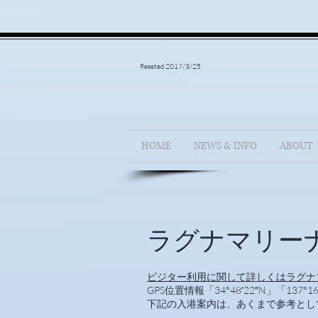
Reseted 2017/3/25
HOME
NEWS & INFO
ABOUT
ラグナマリー
ビジター利用に関して詳しくはラグナ
GPS位置情報「34°48′22″N」「137°16
下記の入港案内は、あくまで参考とし