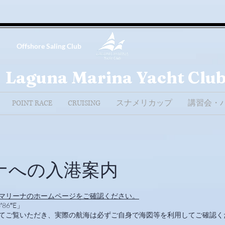
Offshore Saling Club
Laguna Marina Yacht Clu
POINT RACE
CRUISING
スナメリカップ
講習会・
ナへの入港案内
マリーナのホームページをご確認ください。
′86″E」
てご覧いただき、実際の航海は必ずご自身で海図等を利用してご確認く