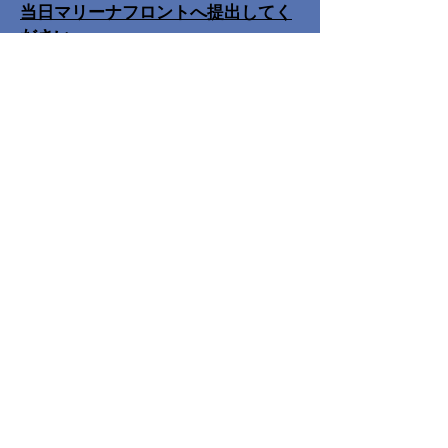
当日マリーナフロントへ提出してく
ださい。
出艇申告書については署名は自署が
必要ですので、
メール等での送付は
しないでください。
Entry
3/5 修正：
Coo AMARAセール番号変更