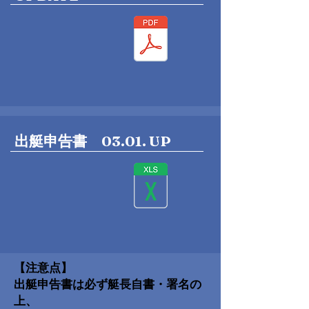
出艇申告書 03.01. UP
【注意点】
出艇申告書は必ず艇長自書・署名の
上、