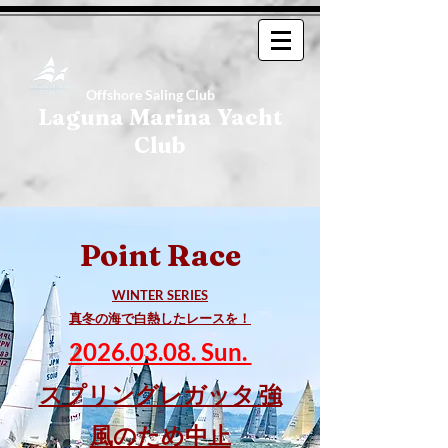
Offshore Saling Club
Laguna Marina Yacht
Club
Point Race
WINTER SERIES
真冬の海で白熱したレースを！
​​2026.03.08. Sun.
​スプリングレガッタ 強
風のため中止