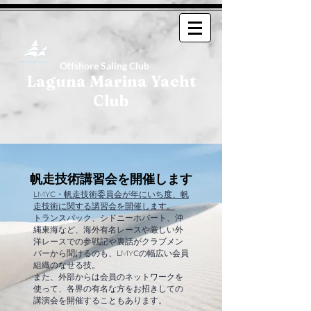
Offshore Saling Club
Laguna Marina Yacht
Club
帆走技術講習会を開催します
LMYC・帆走技術委員会が年にいち度、帆
走技術に関する講習会を開催します。
トランスパック、シドニーホバート、沖
縄東海など、海外有名レースや厳しい外
洋レースでの参戦記や裏話がクラブメン
バーから聞けるのも、LMYCの幅広い会員
組織のなせる技。
また、外部からは会員のネットワークを
使って、各界の有名な方をお招きしての
講演会を開催することもあります。