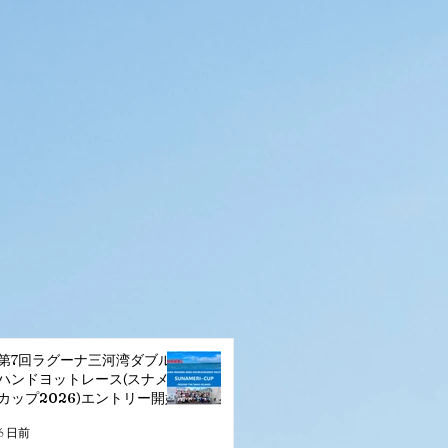
。
！
第7回ラグーナ三河湾ダブル
ハンドヨットレース(スナメリ
カップ2026)エントリー開始
6 日前