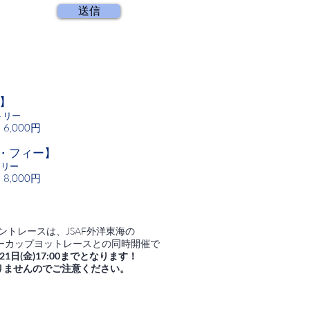
送信
 】
トリー
,000円
・フィー】
トリー
,000円
イントレースは、JSAF外洋東海の
ーカップヨットレースとの同時開催で
1日(金)17:00までとなります！
りませんのでご注意ください。