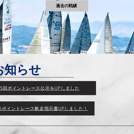
過去の戦績
お知らせ
新：第5回ポイントレース公示をUPしました
2026ポイントレース帆走指示書UPしました！