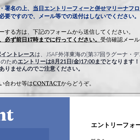
・署名の上、
当日エントリーフィーと併せマリーナフロ
必要ですので、メール等での送付はしないでください。
ーする方は、下記のフォームから送信してください。
、必ず前日17時までに行ってください。
受信確認メール
回ポイントレース
は、JSAF外洋東海の[第37回ラグーナ
そのため
エントリーは8月21日(金)17:00まで
となります！
はありませんのでご注意ください。
い合わせ等は
CONTACT
からどうぞ。
nt
フォ
エントリー