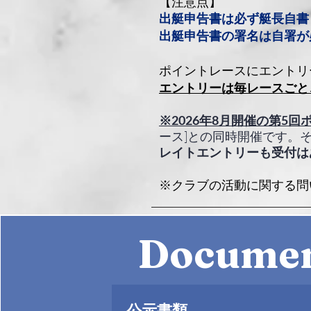
​【注意点】
出艇申告書は必ず艇長自書
出艇申告書の署名は自署が
ポイントレースにエントリ
エントリーは毎レースごと
※2026年8月開催の第5
ース]との同時開催です。
​レイトエントリーも受付
※クラブの活動に関する問
Docume
公示書類