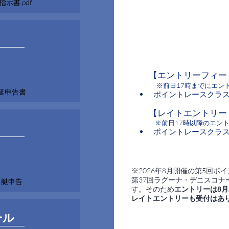
示書.pdf
【エントリーフィー
※前日17時までにエン
出艇申告書
ポイントレースクラス 6
【レイトエントリー
※前日17時以降のエン
ポイントレースクラス 8
※2026年8月開催の第5回ポ
第37回ラグーナ・デニスコナ
出艇申告
す。そのため
エントリーは8月2
​レイトエントリーも受付はあ
ール