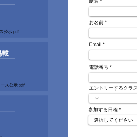
艇名
お名前
公示.pdf
Email
掲載
電話番号
ース公示.pdf
エントリーするクラ
参加する日程