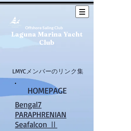
Offshore Saling Club
Laguna Marina Yacht
Club
LMYCメンバーのリンク集
HOMEPAGE
Bengal7
PARAPHRENIAN
Seafalcon Ⅱ