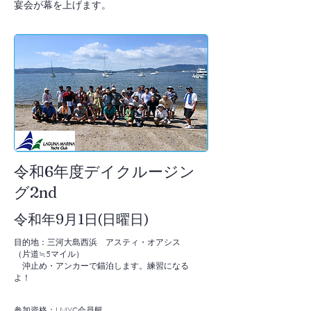
宴会が幕を上げます。
​令和6年度デイクルージン
グ2nd
令和年9月1日(日曜日)
目的地：三河大島西浜 アスティ・オアシス
（片道≒5マイル）
沖止め・アンカーで錨泊します。練習になる
よ！
参加資格：LMYC会員艇