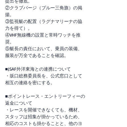
提出を徹底。
②クラブバージ（ブルー三角旗）の掲
揚。
③監視艇の配置（ラグナマリーナの協
力を得て）。
④VHF無線機の設置と常時ワッチを推
奨。
⑤艇長の責任において、乗員の装備、
服装が万全であることを確認。
■JSAF外洋東海との連携について
・坂口総務委員長を、公式窓口として
相互の連絡を密にする。
■ポイントレース・エントリーフィーの
返金について
・レースを開催できなくても、機材、
スタッフは招集が掛かっているため、
相応のコストも掛かることと、他のヨ