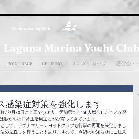
Offshore Saling Club
Laguna Marina Yacht Clu
POINT RACE
CRUISING
スナメリカップ
講習会・
ス感染症対策を強化します
7月30日に全国で1,301人、愛知県でも160人増加したことが発
D-19は私たちの日常生活周辺に忍び寄ってきています。
践として、ラグナマリーナヨットクラブも行事の再開を決定しまし
方法の見直しを行うこともありますので、今後のお知らせにご注意