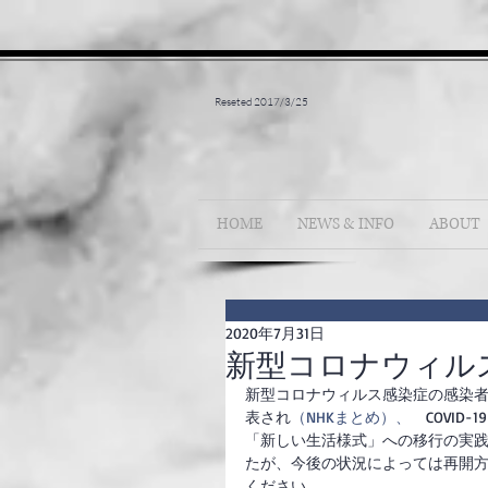
Reseted 2017/3/25
HOME
NEWS & INFO
ABOUT
2020年7月31日
新型コロナウィル
新型コロナウィルス感染症の感染者数が
表され
（NHKまとめ）、
　COVI
「新しい生活様式」への移行の実
たが、今後の状況によっては再開
ください。