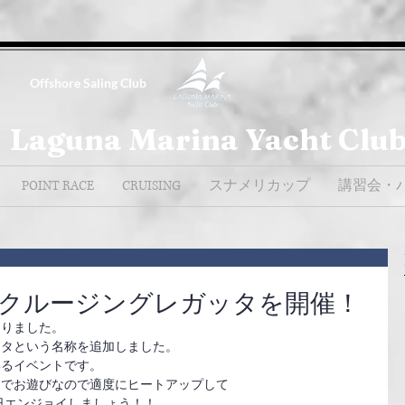
Offshore Saling Club
Laguna Marina Yacht Clu
POINT RACE
CRUISING
スナメリカップ
講習会・
イクルージングレガッタを開催！
なりました。
ッタという名称を追加しました。
いるイベントです。
までお遊びなので適度にヒートアップして
日エンジョイしましょう！！