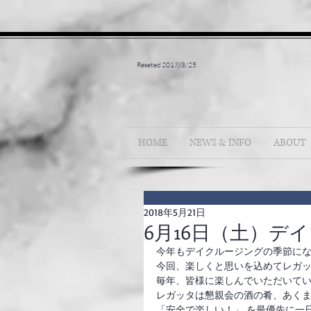
Reseted 2017/3/25
HOME
NEWS & INFO
ABOUT
2018年5月21日
6月16日（土）デ
今年もデイクルージングの季節に
今回、楽しくと思いを込めてレガ
毎年、皆様に楽しんでいただいて
レガッタは懇親会の酒の肴、あく
「安全で楽しい！」 を最優先に一