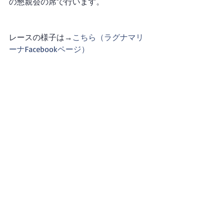
の懇親会の席で行います。
レースの様子は→
こちら（ラグナマリ
ーナFacebookページ）