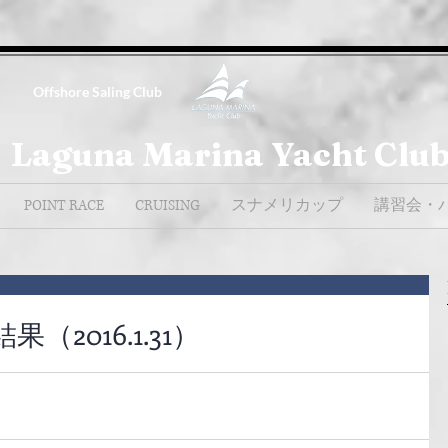
Offshore Saling Club
Laguna Marina Yacht Clu
POINT RACE
CRUISING
スナメリカップ
講習会・
2016.1.31）