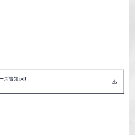
リーズ告知
.pdf
B