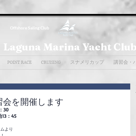
Offshore Saling Club
Laguna Marina Yacht Clu
POINT RACE
CRUISING
スナメリカップ
講習会・
講習会を開催します
：30
3：45
ームより
す！