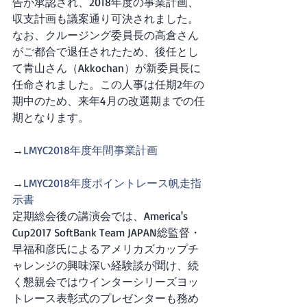
告が承認され、2018年度の事業計画、
収支計画も議案通り可決されました。
なお、クルージング委員長の高倉さん
がご都合で退任されたため、後任とし
て青山さん（Akkochan）が新委員長に
任命されました。この人事は任期2年の
期中のため、来年4月の改選期までの任
期となります。
→
LMYC2018年度年間事業計画
→
LMYC2018年度ポイントレース帆走指
示書
定期総会後の講演会では、America's 
Cup2017 SoftBank Team JAPAN総監督・
早福和彦氏によるアメリカズカップチ
ャレンジの興味深い経験談が聞け、続
く懇親会ではウインターシリーズヨッ
トレース表彰式のプレゼンターも務め