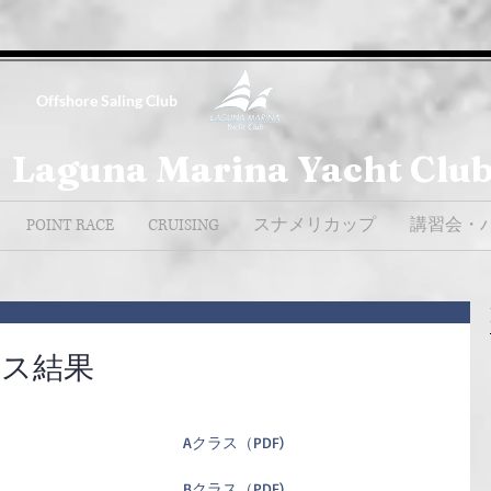
Offshore Saling Club
Laguna Marina Yacht Clu
POINT RACE
CRUISING
スナメリカップ
講習会・
ース結果
A
クラス（PDF)
Bクラス（PDF)