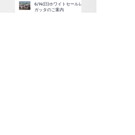
6/14(日)ホワイトセールレ
ガッタのご案内
2025年度定期総会の終了
のお知らせ
第14話 レースの回航
第2回ポイントレース結果
第1回ポイントレース結果