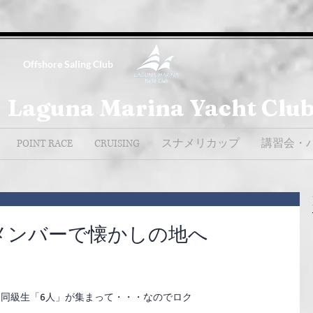
Offshore Saling Club
Laguna Marina Yacht Clu
POINT RACE
CRUISING
スナメリカップ
講習会・
のメンバーで懐かしの地へ
同級生「6人」が集まって・・・なのでロク