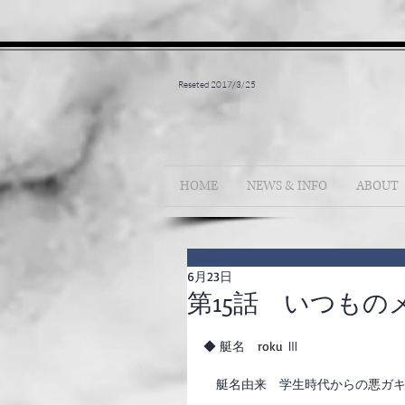
Reseted 2017/3/25
HOME
NEWS & INFO
ABOUT
6月23日
第15話 いつも
◆ 艇名　roku Ⅲ
　艇名由来　学生時代からの悪ガキ