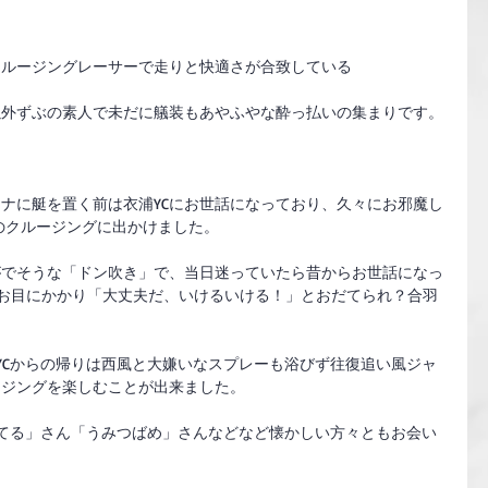
クルージングレーサーで走りと快適さが合致している
以外ずぶの素人で未だに艤装もあやふやな酔っ払いの集まりです。
リーナに艇を置く前は衣浦YCにお世話になっており、久々にお邪魔し
日のクルージングに出かけました。
がでそうな「ドン吹き」で、当日迷っていたら昔からお世話になっ
お目にかかり「大丈夫だ、いけるいける！」とおだてられ？合羽
。
YCからの帰りは西風と大嫌いなスプレーも浴びず往復追い風ジャ
ージングを楽しむことが出来ました。
んてる」さん「うみつばめ」さんなどなど懐かしい方々ともお会い