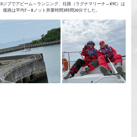
O3ジブでアビーム～ランニング、往路（ラグナマリーナ→KYC）は
分、復路は平均7～8ノット所要時間3時間20分でした。