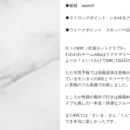
◆艇種　seam31
◆ストロングポイント　いわゆる
◆ウイークポイント　スキッパー
久々のKYC（衣浦ヨットクラブ)へ　
われわれチームrokuはラグナマ
よーか！というわけでGWに1泊2
ただ天気予報では強風波浪注意報
ているモシタイのO氏とマリーナで
に長靴のフル装備で出航しました
ところが奇跡の風向で行きは南風K
イブも無しの一本道！快適なクル
またKYCでは「さいき」さん「く
でき本当に楽しかったです。