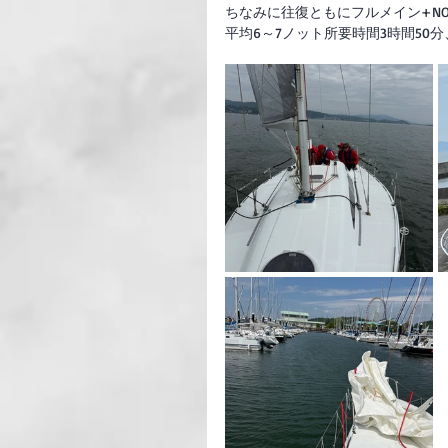
ちなみに往復ともにフルメイン+N
平均6～7ノット所要時間3時間50