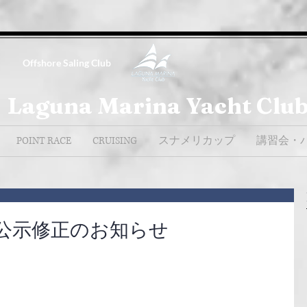
Offshore Saling Club
Laguna Marina Yacht Clu
POINT RACE
CRUISING
スナメリカップ
講習会・
公示修正のお知らせ
。