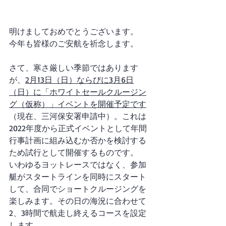
明けましておめでとうございます。
今年も皆様のご安航を祈念します。
さて、寒さ厳しい季節ではあります
が、
2月13日（日）ならびに3月6日
（日）に「ホワイトセールクルージン
グ（仮称）」イベントを開催予定です
（現在、三河保安署申請中）。これは
2022年度から正式イベントとして年間
行事計画に組み込むか否かを検討する
ため試行として開催するものです。
いわゆるヨットレースではなく、参加
艇がスタートラインを同時にスタート
して、合同でショートクルージングを
楽しみます。その日の海況に合わせて
2、3時間で航走し終えるコースを設定
します。